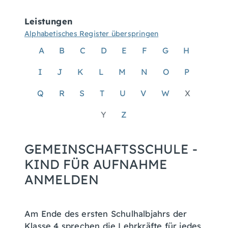
Leistungen
Alphabetisches Register überspringen
A
B
C
D
E
F
G
H
I
J
K
L
M
N
O
P
Q
R
S
T
U
V
W
X
Y
Z
GEMEINSCHAFTSSCHULE -
KIND FÜR AUFNAHME
ANMELDEN
Am Ende des ersten Schulhalbjahrs der
Klasse 4 sprechen die Lehrkräfte für jedes