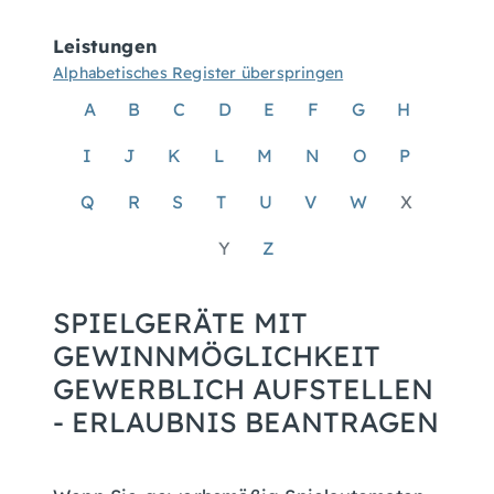
Leistungen
Alphabetisches Register überspringen
A
B
C
D
E
F
G
H
I
J
K
L
M
N
O
P
Q
R
S
T
U
V
W
X
Y
Z
SPIELGERÄTE MIT
GEWINNMÖGLICHKEIT
GEWERBLICH AUFSTELLEN
- ERLAUBNIS BEANTRAGEN