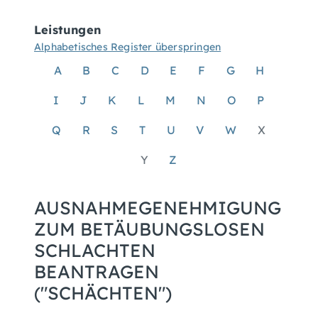
Leistungen
Alphabetisches Register überspringen
A
B
C
D
E
F
G
H
I
J
K
L
M
N
O
P
Q
R
S
T
U
V
W
X
Y
Z
AUSNAHMEGENEHMIGUNG
ZUM BETÄUBUNGSLOSEN
SCHLACHTEN
BEANTRAGEN
("SCHÄCHTEN")