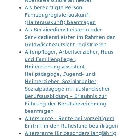
Abendrealschule anmelden
Als berechtigte Person
Fahrzeugregisterauskunft
(Halterauskunft) beantragen
Als Servicedienstleisterin oder
Servicedienstleister im Rahmen der
Geldwäscheaufsicht registrieren
Altenpfleger, Arbeitserzieher, Haus-
und Familienpfleger,
Heilerziehungsassistent,
Heilpädagoge, Jugend- und
Heimerzieher, Sozialarbeiter,
Sozialpädagoge mit ausländischer
Berufsausbildung – Erlaubnis zur
Führung der Berufsbezeichnung
beantragen
Altersrente - Rente bei vorzeitigem
Eintritt in den Ruhestand beantragen
Altersrente für besonders langjährig