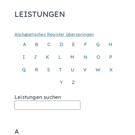
LEISTUNGEN
Alphabetisches Register überspringen
A
B
C
D
E
F
G
H
I
J
K
L
M
N
O
P
Q
R
S
T
U
V
W
X
Y
Z
Leistungen suchen
A