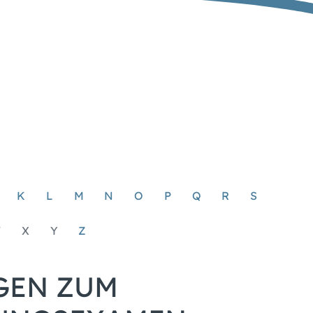
K
L
M
N
O
P
Q
R
S
W
X
Y
Z
GEN ZUM