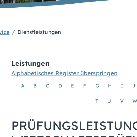
vice
Dienstleistungen
Leistungen
Alphabetisches Register überspringen
A
B
C
D
E
F
G
H
I
J
T
U
V
PRÜFUNGSLEISTUN