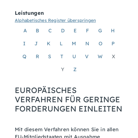
Leistungen
Alphabetisches Register überspringen
A
B
C
D
E
F
G
H
I
J
K
L
M
N
O
P
Q
R
S
T
U
V
W
X
Y
Z
EUROPÄISCHES
VERFAHREN FÜR GERINGE
FORDERUNGEN EINLEITEN
Mit diesem Verfahren können Sie in allen
EU-Mitgliedstaaten mit Ausnahme