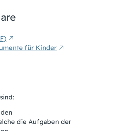
lare
F)
umente für Kinder
sind:
rden
elche die Aufgaben der
en.