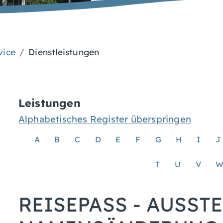
vice
Dienstleistungen
Leistungen
Alphabetisches Register überspringen
A
B
C
D
E
F
G
H
I
J
T
U
V
REISEPASS - AUSS