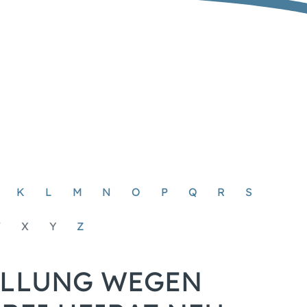
K
L
M
N
O
P
Q
R
S
W
X
Y
Z
TELLUNG WEGEN