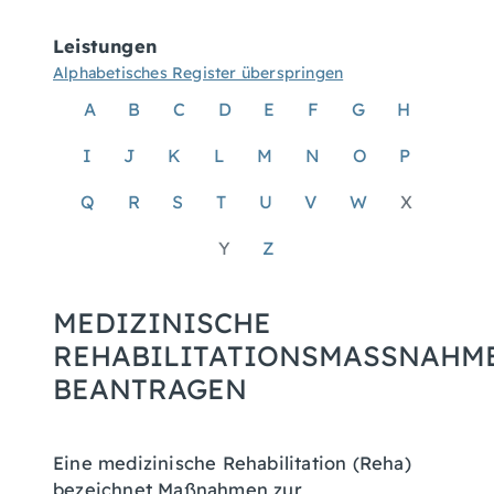
Leistungen
Alphabetisches Register überspringen
A
B
C
D
E
F
G
H
I
J
K
L
M
N
O
P
Q
R
S
T
U
V
W
X
Y
Z
MEDIZINISCHE
REHABILITATIONSMASSNAHME 
EANTRAGEN
Eine medizinische Rehabilitation (Reha)
bezeichnet Maßnahmen zur