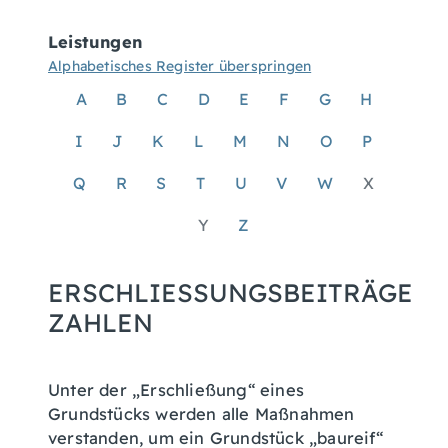
Leistungen
Alphabetisches Register überspringen
A
B
C
D
E
F
G
H
I
J
K
L
M
N
O
P
Q
R
S
T
U
V
W
X
Y
Z
ERSCHLIESSUNGSBEITRÄGE Z
AHLEN
Unter der „Erschließung“ eines
Grundstücks werden alle Maßnahmen
verstanden, um ein Grundstück „baureif“