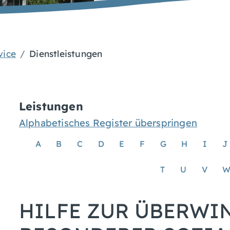
vice
Dienstleistungen
Leistungen
Alphabetisches Register überspringen
A
B
C
D
E
F
G
H
I
J
T
U
V
HILFE ZUR ÜBERW