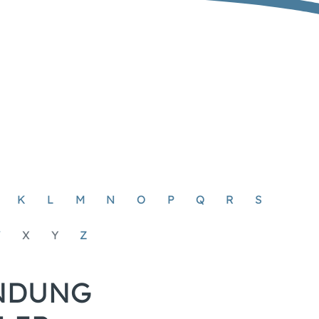
K
L
M
N
O
P
Q
R
S
W
X
Y
Z
INDUNG