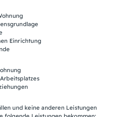
 Wohnung
ebensgrundlage
e
nen Einrichtung
ände
Wohnung
Arbeitsplatzes
eziehungen
üllen und keine anderen Leistungen
ise folgende Leistungen bekommen: