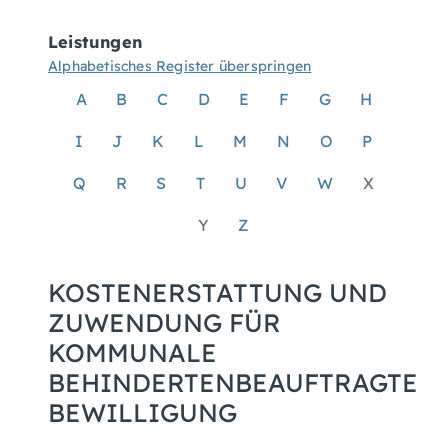
Leistungen
Alphabetisches Register überspringen
A
B
C
D
E
F
G
H
I
J
K
L
M
N
O
P
Q
R
S
T
U
V
W
X
Y
Z
KOSTENERSTATTUNG UND
ZUWENDUNG FÜR
KOMMUNALE
BEHINDERTENBEAUFTRAGTE
BEWILLIGUNG