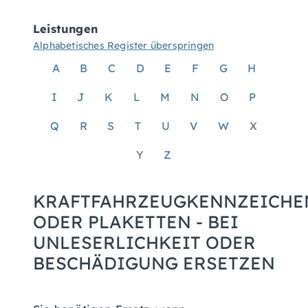
Leistungen
Alphabetisches Register überspringen
A
B
C
D
E
F
G
H
I
J
K
L
M
N
O
P
Q
R
S
T
U
V
W
X
Y
Z
KRAFTFAHRZEUGKENNZEICHE
ODER PLAKETTEN - BEI
UNLESERLICHKEIT ODER
BESCHÄDIGUNG ERSETZEN