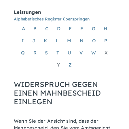
Leistungen
Alphabetisches Register überspringen
A
B
C
D
E
F
G
H
I
J
K
L
M
N
O
P
Q
R
S
T
U
V
W
X
Y
Z
WIDERSPRUCH GEGEN
EINEN MAHNBESCHEID
EINLEGEN
Wenn Sie der Ansicht sind, dass der
Mahnbescheid, den Sie vom Amtsgericht