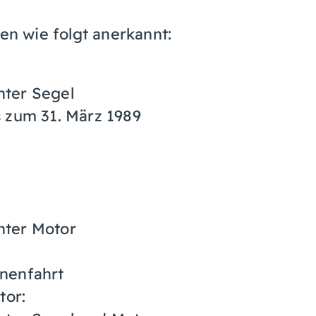
n wie folgt anerkannt:
nter Segel
s zum 31. März 1989
nter Motor
nnenfahrt
tor: