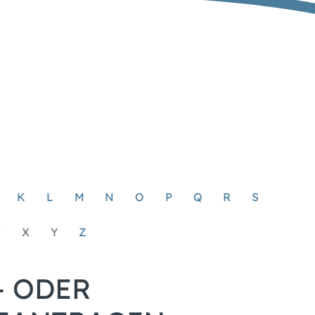
K
L
M
N
O
P
Q
R
S
W
X
Y
Z
- ODER