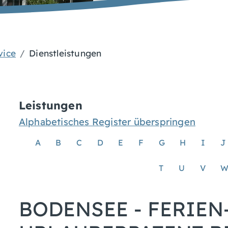
vice
Dienstleistungen
Leistungen
Alphabetisches Register überspringen
A
B
C
D
E
F
G
H
I
J
T
U
V
BODENSEE - FERIEN