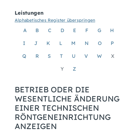
Leistungen
Alphabetisches Register überspringen
A
B
C
D
E
F
G
H
I
J
K
L
M
N
O
P
Q
R
S
T
U
V
W
X
Y
Z
BETRIEB ODER DIE
WESENTLICHE ÄNDERUNG
EINER TECHNISCHEN
RÖNTGENEINRICHTUNG
ANZEIGEN