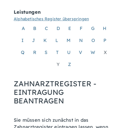
Leistungen
Alphabetisches Register überspringen
A
B
C
D
E
F
G
H
I
J
K
L
M
N
O
P
Q
R
S
T
U
V
W
X
Y
Z
ZAHNARZTREGISTER -
EINTRAGUNG
BEANTRAGEN
Sie müssen sich zunächst in das
Zahnarztregister eintragen lassen, wenn