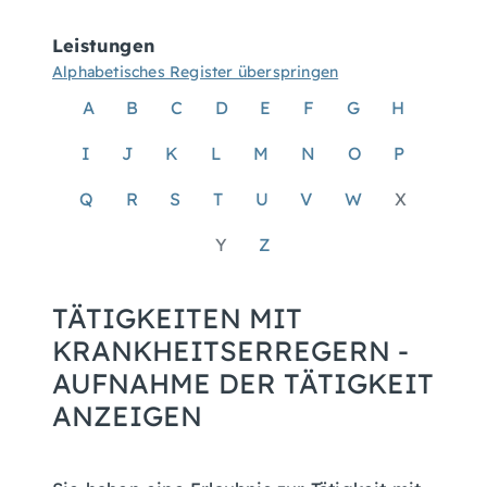
Leistungen
Alphabetisches Register überspringen
A
B
C
D
E
F
G
H
I
J
K
L
M
N
O
P
Q
R
S
T
U
V
W
X
Y
Z
TÄTIGKEITEN MIT
KRANKHEITSERREGERN -
AUFNAHME DER TÄTIGKEIT
ANZEIGEN