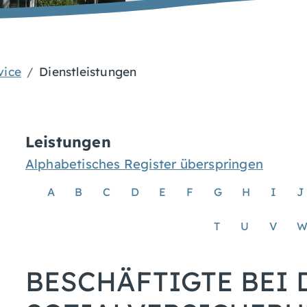
vice
Dienstleistungen
Leistungen
Alphabetisches Register überspringen
A
B
C
D
E
F
G
H
I
J
T
U
V
BESCHÄFTIGTE BEI 