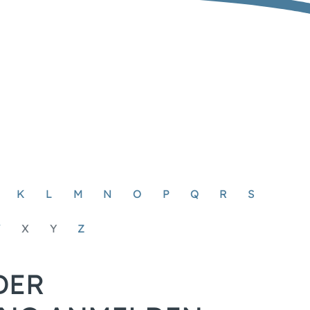
K
L
M
N
O
P
Q
R
S
W
X
Y
Z
DER