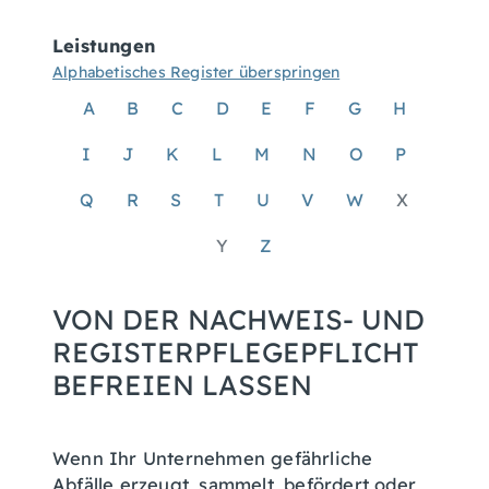
Leistungen
Alphabetisches Register überspringen
A
B
C
D
E
F
G
H
I
J
K
L
M
N
O
P
Q
R
S
T
U
V
W
X
Y
Z
VON DER NACHWEIS- UND
REGISTERPFLEGEPFLICHT
BEFREIEN LASSEN
Wenn Ihr Unternehmen gefährliche
Abfälle erzeugt, sammelt, befördert oder