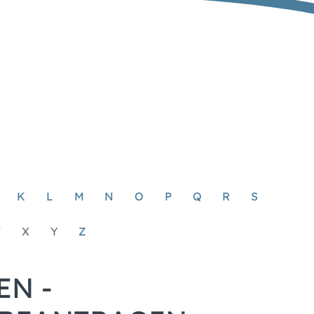
K
L
M
N
O
P
Q
R
S
W
X
Y
Z
N -