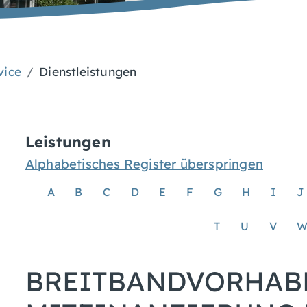
vice
Dienstleistungen
Leistungen
Alphabetisches Register überspringen
A
B
C
D
E
F
G
H
I
J
T
U
V
BREITBANDVORHABE