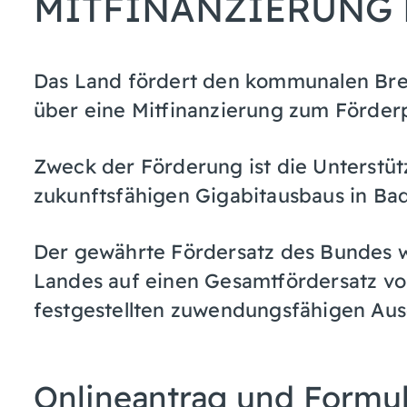
MITFINANZIERUNG
Das Land fördert den kommunalen Br
über eine Mitfinanzierung zum Förde
Zweck der Förderung ist die Unterstü
zukunftsfähigen Gigabitausbaus in B
Der
ge
währte Fördersatz des Bundes 
Landes auf eine
n Gesamtfördersatz vo
festgestellten zu
wendungsfähigen Aus
Onlineantrag und Formu