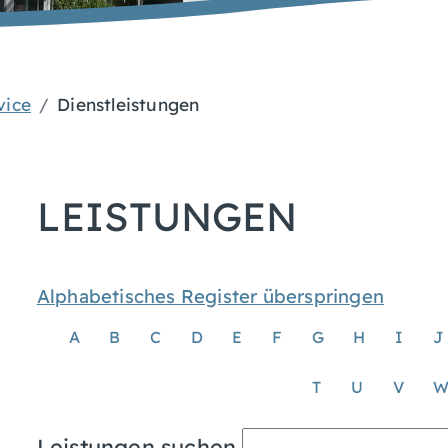
vice
Dienstleistungen
LEISTUNGEN
Alphabetisches Register überspringen
A
B
C
D
E
F
G
H
I
J
T
U
V
Leistungen suchen