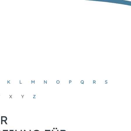
K
L
M
N
O
P
Q
R
S
W
X
Y
Z
UR