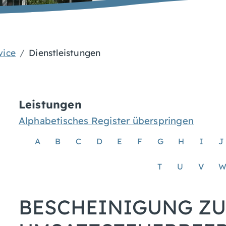
vice
Dienstleistungen
Leistungen
Alphabetisches Register überspringen
A
B
C
D
E
F
G
H
I
J
T
U
V
BESCHEINIGUNG Z