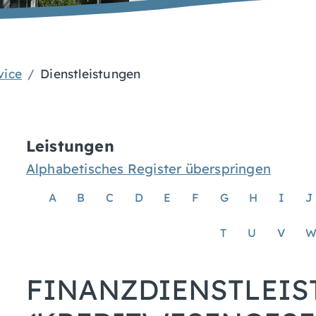
vice
Dienstleistungen
Leistungen
Alphabetisches Register überspringen
A
B
C
D
E
F
G
H
I
J
T
U
V
FINANZDIENSTLEI