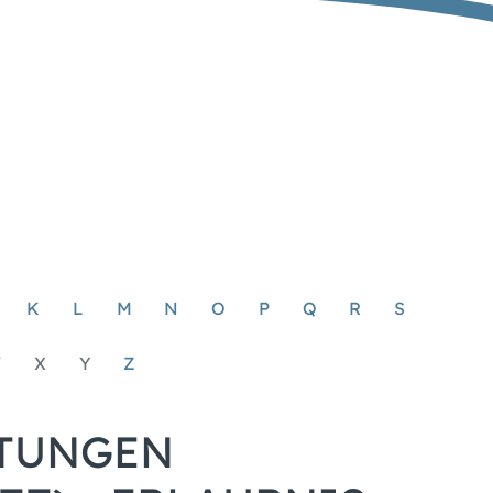
K
L
M
N
O
P
Q
R
S
W
X
Y
Z
STUNGEN