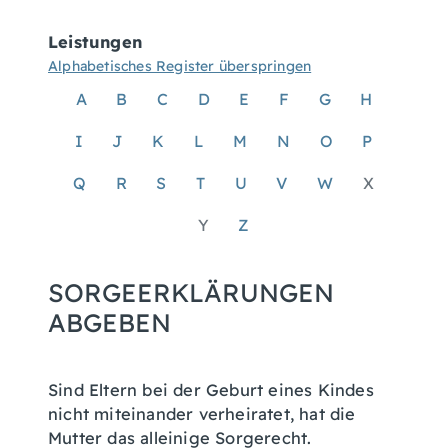
Leistungen
Alphabetisches Register überspringen
A
B
C
D
E
F
G
H
I
J
K
L
M
N
O
P
Q
R
S
T
U
V
W
X
Y
Z
SORGEERKLÄRUNGEN
ABGEBEN
Sind Eltern bei der Geburt eines Kindes
nicht miteinander verheiratet, hat die
Mutter das alleinige Sorgerecht.