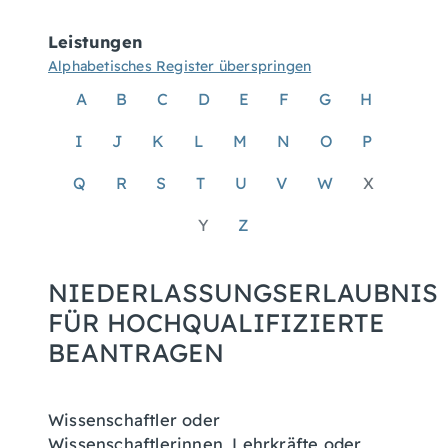
Leistungen
Alphabetisches Register überspringen
A
B
C
D
E
F
G
H
I
J
K
L
M
N
O
P
Q
R
S
T
U
V
W
X
Y
Z
NIEDERLASSUNGSERLAUBNIS
FÜR HOCHQUALIFIZIERTE
BEANTRAGEN
Wissenschaftler oder
Wissenschaftlerinnen, Lehrkräfte oder