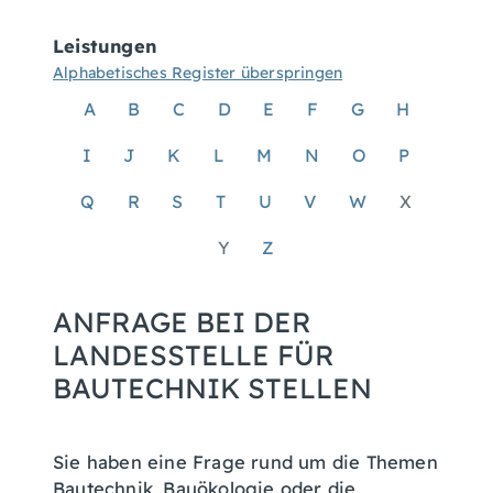
Leistungen
Alphabetisches Register überspringen
A
B
C
D
E
F
G
H
I
J
K
L
M
N
O
P
Q
R
S
T
U
V
W
X
Y
Z
ANFRAGE BEI DER
LANDESSTELLE FÜR
BAUTECHNIK STELLEN
Sie haben eine Frage rund um die Themen
Bautechnik, Bauökologie oder die