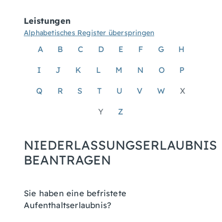
Leistungen
Alphabetisches Register überspringen
A
B
C
D
E
F
G
H
I
J
K
L
M
N
O
P
Q
R
S
T
U
V
W
X
Y
Z
NIEDERLASSUNGSERLAUBNIS
BEANTRAGEN
Sie haben eine befristete
Aufenthaltserlaubnis?