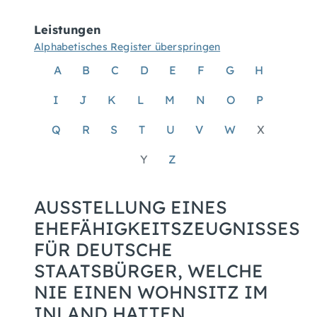
Leistungen
Alphabetisches Register überspringen
A
B
C
D
E
F
G
H
I
J
K
L
M
N
O
P
Q
R
S
T
U
V
W
X
Y
Z
AUSSTELLUNG EINES
EHEFÄHIGKEITSZEUGNISSES
FÜR DEUTSCHE
STAATSBÜRGER, WELCHE
NIE EINEN WOHNSITZ IM
INLAND HATTEN