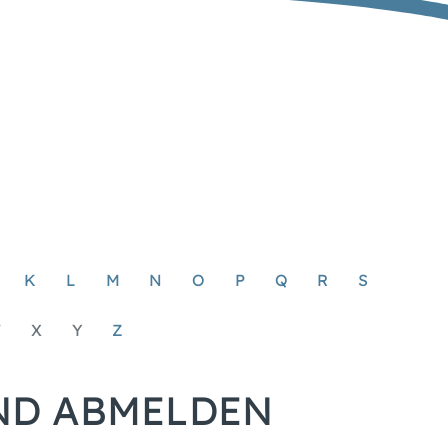
K
L
M
N
O
P
Q
R
S
W
X
Y
Z
ND ABMELDEN