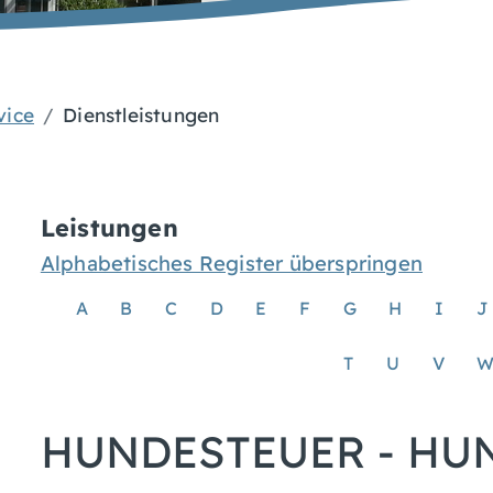
vice
Dienstleistungen
Leistungen
Alphabetisches Register überspringen
A
B
C
D
E
F
G
H
I
J
T
U
V
HUNDESTEUER - HU