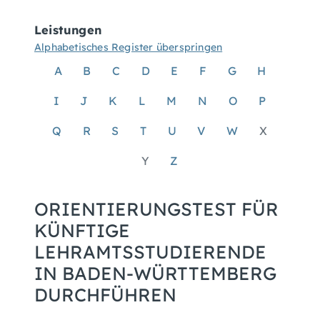
Leistungen
Alphabetisches Register überspringen
A
B
C
D
E
F
G
H
I
J
K
L
M
N
O
P
Q
R
S
T
U
V
W
X
Y
Z
ORIENTIERUNGSTEST FÜR
KÜNFTIGE
LEHRAMTSSTUDIERENDE
IN BADEN-WÜRTTEMBERG
DURCHFÜHREN