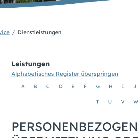
vice
Dienstleistungen
Leistungen
Alphabetisches Register überspringen
A
B
C
D
E
F
G
H
I
J
T
U
V
PERSONENBEZOGENE