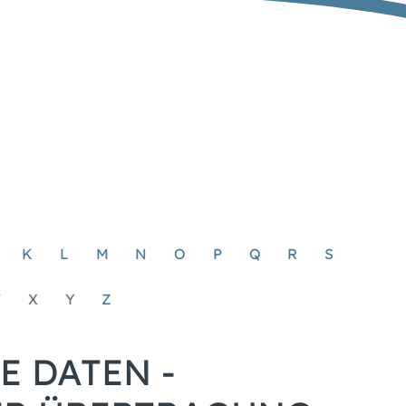
K
L
M
N
O
P
Q
R
S
W
X
Y
Z
 DATEN -