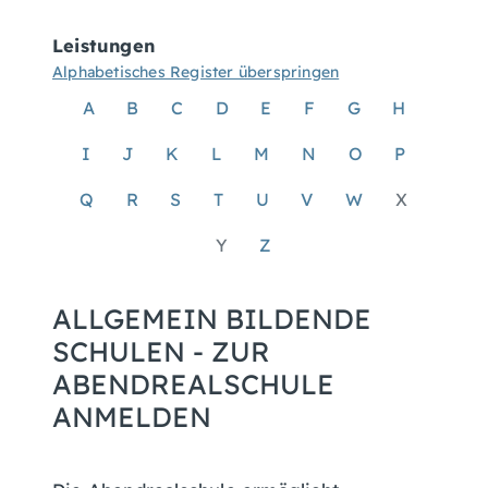
Leistungen
Alphabetisches Register überspringen
A
B
C
D
E
F
G
H
I
J
K
L
M
N
O
P
Q
R
S
T
U
V
W
X
Y
Z
ALLGEMEIN BILDENDE
SCHULEN - ZUR
ABENDREALSCHULE
ANMELDEN