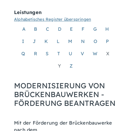
Leistungen
Alphabetisches Register überspringen
A
B
C
D
E
F
G
H
I
J
K
L
M
N
O
P
Q
R
S
T
U
V
W
X
Y
Z
MODERNISIERUNG VON
BRÜCKENBAUWERKEN -
FÖRDERUNG BEANTRAGEN
Mit der Förderung der Brückenbauwerke
nach dem