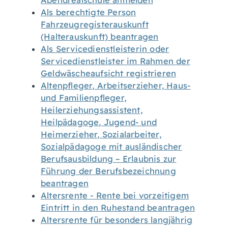
Abendrealschule anmelden
Als berechtigte Person
Fahrzeugregisterauskunft
(Halterauskunft) beantragen
Als Servicedienstleisterin oder
Servicedienstleister im Rahmen der
Geldwäscheaufsicht registrieren
Altenpfleger, Arbeitserzieher, Haus-
und Familienpfleger,
Heilerziehungsassistent,
Heilpädagoge, Jugend- und
Heimerzieher, Sozialarbeiter,
Sozialpädagoge mit ausländischer
Berufsausbildung – Erlaubnis zur
Führung der Berufsbezeichnung
beantragen
Altersrente - Rente bei vorzeitigem
Eintritt in den Ruhestand beantragen
Altersrente für besonders langjährig