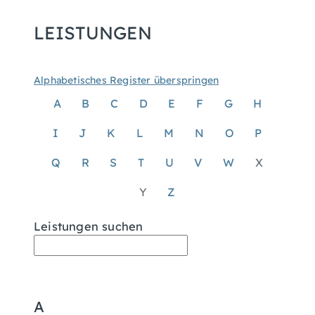
LEISTUNGEN
Alphabetisches Register überspringen
A
B
C
D
E
F
G
H
I
J
K
L
M
N
O
P
Q
R
S
T
U
V
W
X
Y
Z
Leistungen suchen
A