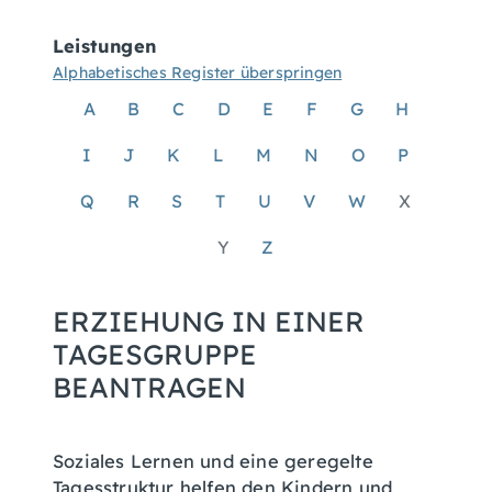
Leistungen
Alphabetisches Register überspringen
A
B
C
D
E
F
G
H
I
J
K
L
M
N
O
P
Q
R
S
T
U
V
W
X
Y
Z
ERZIEHUNG IN EINER
TAGESGRUPPE
BEANTRAGEN
Soziales Lernen und eine geregelte
Tagesstruktur helfen den Kindern und