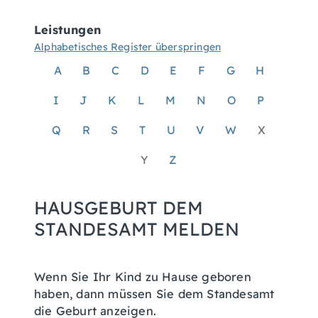
Leistungen
Alphabetisches Register überspringen
A
B
C
D
E
F
G
H
I
J
K
L
M
N
O
P
Q
R
S
T
U
V
W
X
Y
Z
HAUSGEBURT DEM
STANDESAMT MELDEN
Wenn Sie Ihr Kind zu Hause geboren
haben, dann müssen Sie dem Standesamt
die Geburt anzeigen.