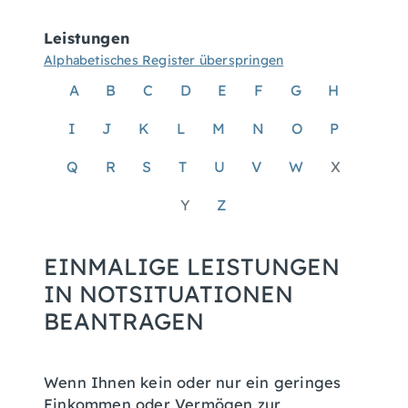
Leistungen
Alphabetisches Register überspringen
A
B
C
D
E
F
G
H
I
J
K
L
M
N
O
P
Q
R
S
T
U
V
W
X
Y
Z
EINMALIGE LEISTUNGEN
IN NOTSITUATIONEN
BEANTRAGEN
Wenn Ihnen kein oder nur ein geringes
Einkommen oder Vermögen zur