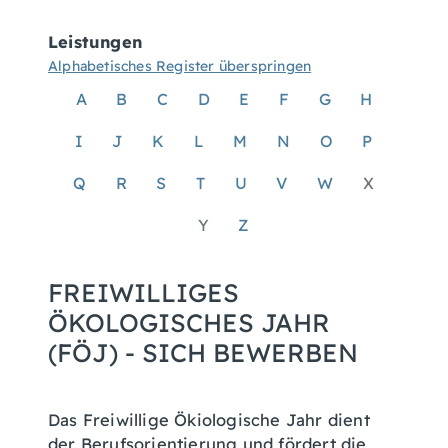
Leistungen
Alphabetisches Register überspringen
A
B
C
D
E
F
G
H
I
J
K
L
M
N
O
P
Q
R
S
T
U
V
W
X
Y
Z
FREIWILLIGES
ÖKOLOGISCHES JAHR
(FÖJ) - SICH BEWERBEN
Das Freiwillige Ökiologische Jahr dient
der Berufsorientierung und fördert die