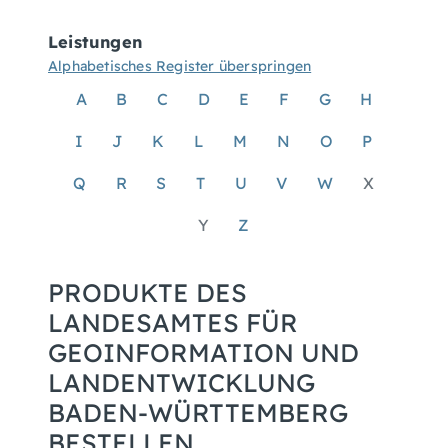
Leistungen
Alphabetisches Register überspringen
A
B
C
D
E
F
G
H
I
J
K
L
M
N
O
P
Q
R
S
T
U
V
W
X
Y
Z
PRODUKTE DES
LANDESAMTES FÜR
GEOINFORMATION UND
LANDENTWICKLUNG
BADEN-WÜRTTEMBERG
BESTELLEN