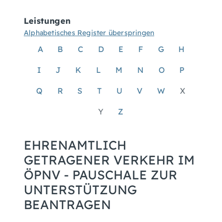
Leistungen
Alphabetisches Register überspringen
A
B
C
D
E
F
G
H
I
J
K
L
M
N
O
P
Q
R
S
T
U
V
W
X
Y
Z
EHRENAMTLICH
GETRAGENER VERKEHR IM
ÖPNV - PAUSCHALE ZUR
UNTERSTÜTZUNG
BEANTRAGEN