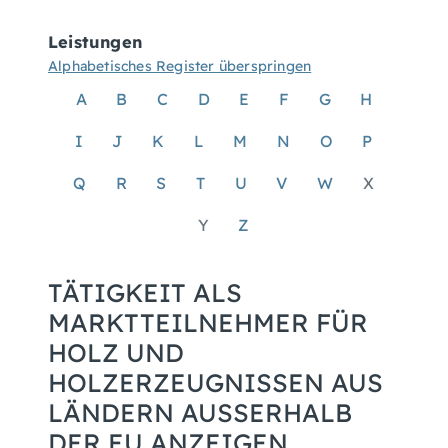
Leistungen
Alphabetisches Register überspringen
A
B
C
D
E
F
G
H
I
J
K
L
M
N
O
P
Q
R
S
T
U
V
W
X
Y
Z
TÄTIGKEIT ALS
MARKTTEILNEHMER FÜR
HOLZ UND
HOLZERZEUGNISSEN AUS
LÄNDERN AUSSERHALB D
ER EU ANZEIGEN