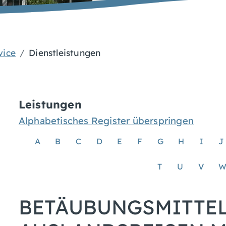
vice
Dienstleistungen
Leistungen
Alphabetisches Register überspringen
A
B
C
D
E
F
G
H
I
J
T
U
V
BETÄUBUNGSMITTEL