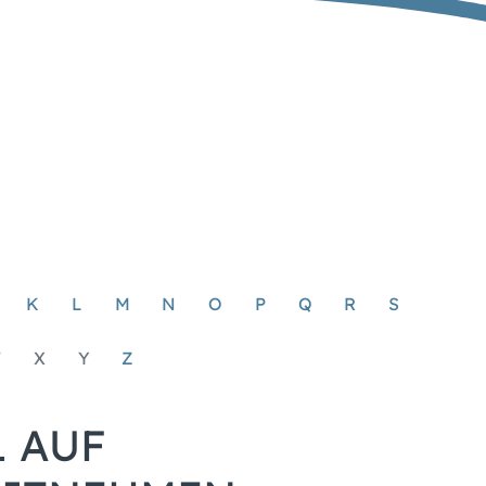
K
L
M
N
O
P
Q
R
S
W
X
Y
Z
 AUF