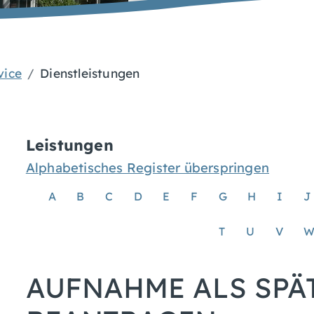
vice
Dienstleistungen
Leistungen
Alphabetisches Register überspringen
A
B
C
D
E
F
G
H
I
J
T
U
V
AUFNAHME ALS SPÄ