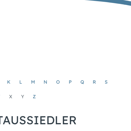
K
L
M
N
O
P
Q
R
S
W
X
Y
Z
TAUSSIEDLER