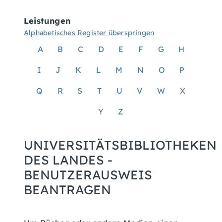
Leistungen
Alphabetisches Register überspringen
A
B
C
D
E
F
G
H
I
J
K
L
M
N
O
P
Q
R
S
T
U
V
W
X
Y
Z
UNIVERSITÄTSBIBLIOTHEKEN
DES LANDES -
BENUTZERAUSWEIS
BEANTRAGEN