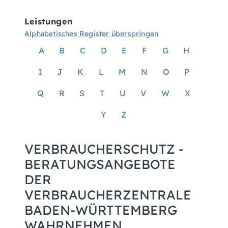
Leistungen
Alphabetisches Register überspringen
A
B
C
D
E
F
G
H
I
J
K
L
M
N
O
P
Q
R
S
T
U
V
W
X
Y
Z
VERBRAUCHERSCHUTZ -
BERATUNGSANGEBOTE
DER
VERBRAUCHERZENTRALE
BADEN-WÜRTTEMBERG
WAHRNEHMEN