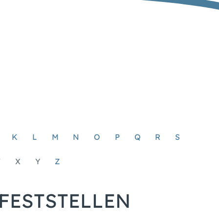
K
L
M
N
O
P
Q
R
S
W
X
Y
Z
FESTSTELLEN