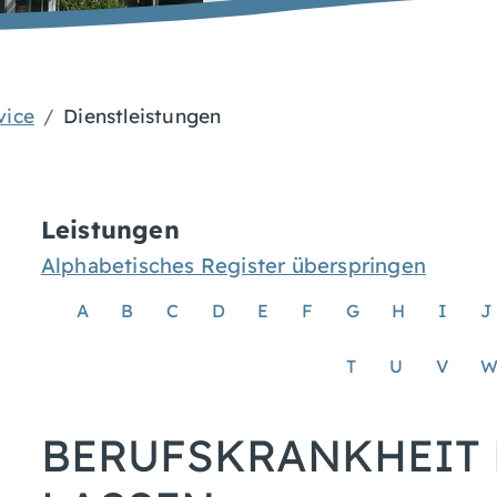
vice
Dienstleistungen
Leistungen
Alphabetisches Register überspringen
A
B
C
D
E
F
G
H
I
J
T
U
V
BERUFSKRANKHEIT 