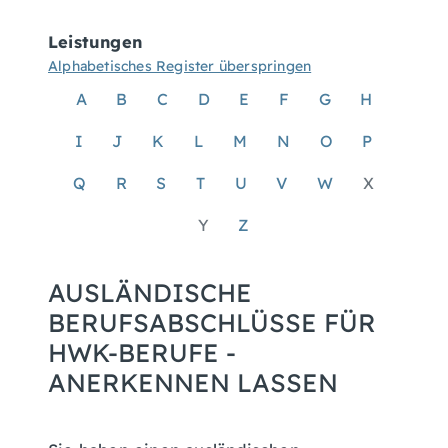
Leistungen
Alphabetisches Register überspringen
A
B
C
D
E
F
G
H
I
J
K
L
M
N
O
P
Q
R
S
T
U
V
W
X
Y
Z
AUSLÄNDISCHE
BERUFSABSCHLÜSSE FÜR
HWK-BERUFE -
ANERKENNEN LASSEN