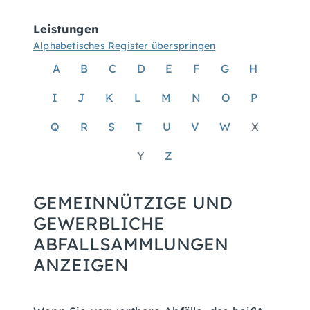
Leistungen
Alphabetisches Register überspringen
A
B
C
D
E
F
G
H
I
J
K
L
M
N
O
P
Q
R
S
T
U
V
W
X
Y
Z
GEMEINNÜTZIGE UND
GEWERBLICHE
ABFALLSAMMLUNGEN
ANZEIGEN