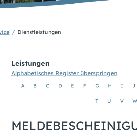
vice
Dienstleistungen
Leistungen
Alphabetisches Register überspringen
A
B
C
D
E
F
G
H
I
J
T
U
V
MELDEBESCHEINIG