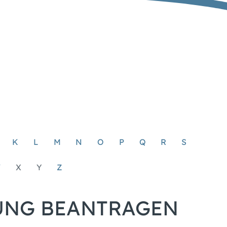
K
L
M
N
O
P
Q
R
S
W
X
Y
Z
UNG BEANTRAGEN