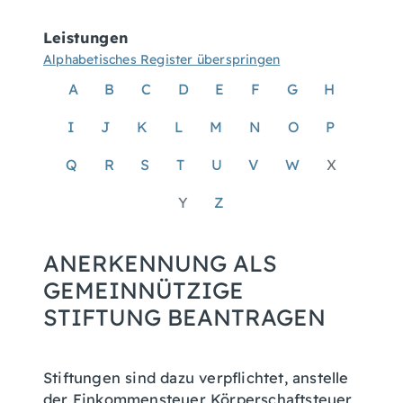
Leistungen
Alphabetisches Register überspringen
A
B
C
D
E
F
G
H
I
J
K
L
M
N
O
P
Q
R
S
T
U
V
W
X
Y
Z
ANERKENNUNG ALS
GEMEINNÜTZIGE
STIFTUNG BEANTRAGEN
Stiftungen sind dazu verpflichtet, anstelle
der Einkommensteuer Körperschaftsteuer